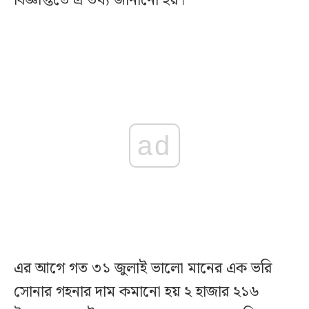
বিজ্ঞপ্তিতে এ তথ্য জানানো হয়।
ad
এর আগে গত ৩১ জুলাই ভালো মানের এক ভরি
সোনার গহনার দাম কমানো হয় ২ হাজার ২১৬