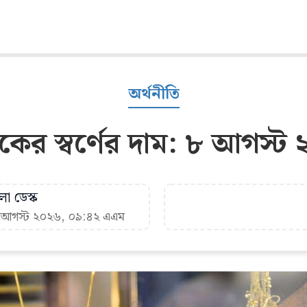
অর্থনীতি
র স্বর্ণের দাম: ৮ আগস্ট
া ডেস্ক
৮ আগস্ট ২০২৬, ০৯:৪২ এএম