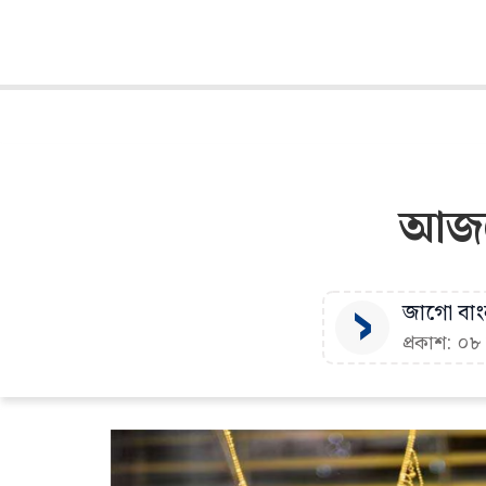
আজকে
জাগো বাংল
প্রকাশ: ০