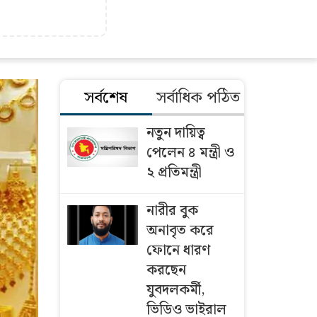
সর্বশেষ
সর্বাধিক পঠিত
নতুন দায়িত্ব
পেলেন ৪ মন্ত্রী ও
২ প্রতিমন্ত্রী
নারীর বুক
অনাবৃত করে
ফোনে ধারণ
করছেন
যুবদলকর্মী,
ভিডিও ভাইরাল