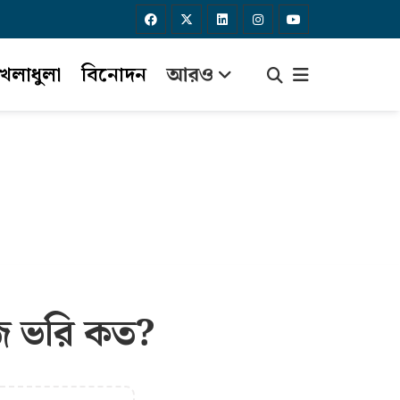
েলাধুলা
বিনোদন
আরও
জ ভরি কত?