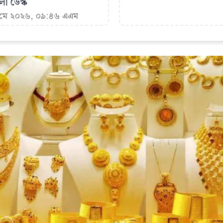
া ডেস্ক
৪ মে ২০২৬, ০৯:৪৬ এএম