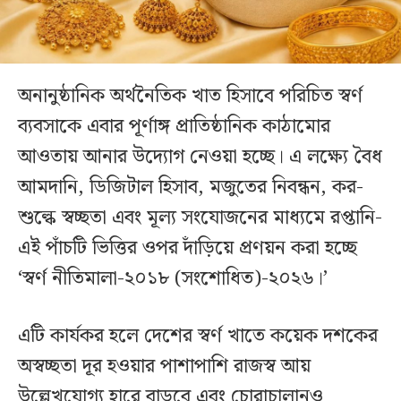
অনানুষ্ঠানিক অর্থনৈতিক খাত হিসাবে পরিচিত স্বর্ণ
ব্যবসাকে এবার পূর্ণাঙ্গ প্রাতিষ্ঠানিক কাঠামোর
আওতায় আনার উদ্যোগ নেওয়া হচ্ছে। এ লক্ষ্যে বৈধ
আমদানি, ডিজিটাল হিসাব, মজুতের নিবন্ধন, কর-
শুল্কে স্বচ্ছতা এবং মূল্য সংযোজনের মাধ্যমে রপ্তানি-
এই পাঁচটি ভিত্তির ওপর দাঁড়িয়ে প্রণয়ন করা হচ্ছে
‘স্বর্ণ নীতিমালা-২০১৮ (সংশোধিত)-২০২৬।’
এটি কার্যকর হলে দেশের স্বর্ণ খাতে কয়েক দশকের
অস্বচ্ছতা দূর হওয়ার পাশাপাশি রাজস্ব আয়
উল্লেখযোগ্য হারে বাড়বে এবং চোরাচালানও