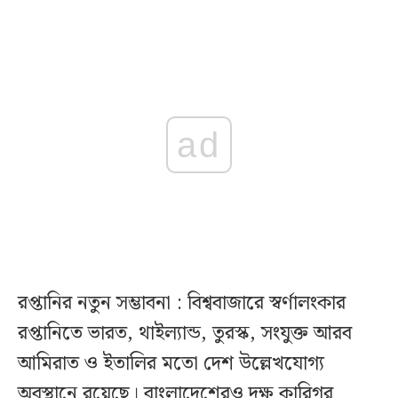
ad
রপ্তানির নতুন সম্ভাবনা : বিশ্ববাজারে স্বর্ণালংকার
রপ্তানিতে ভারত, থাইল্যান্ড, তুরস্ক, সংযুক্ত আরব
আমিরাত ও ইতালির মতো দেশ উল্লেখযোগ্য
অবস্থানে রয়েছে। বাংলাদেশেরও দক্ষ কারিগর