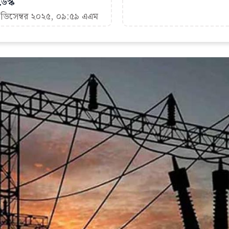
েস্ক
 ডিসেম্বর ২০২৫, ০৯:৫৯ এএম