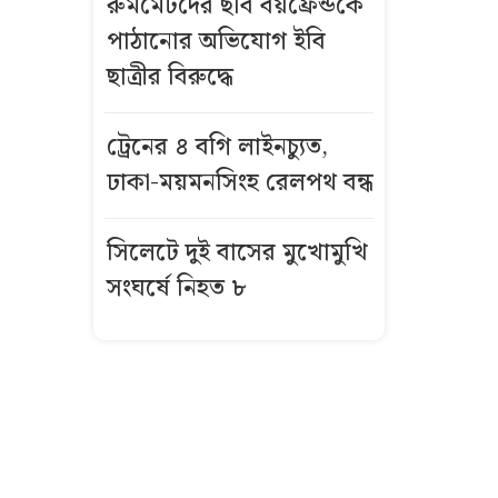
রুমমেটদের ছবি বয়ফ্রেন্ডকে
ডিজি কে এই
পাঠানোর অভিযোগ ইবি
কাজী জেসিন?
ছাত্রীর বিরুদ্ধে
জুলাই তথ্যচিত্র
থেকে আবু
ট্রেনের ৪ বগি লাইনচ্যুত,
সাঈদের ছবি-
ঢাকা-ময়মনসিংহ রেলপথ বন্ধ
ভিডিও বাদ
দেওয়ার নেপথ্যে
সিলেটে দুই বাসের মুখোমুখি
সংঘর্ষে নিহত ৮
কর্মীর স্ত্রীর সঙ্গে
সম্পর্ক, জামায়াত
নেতা দল থেকে
বহিষ্কার
রুমমেটদের ছবি
বয়ফ্রেন্ডকে