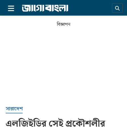
×
বিজ্ঞাপন
প্রচ্ছদ
সারাদেশ
এলজিইডির সেই প্রকৌশলীর
সর্বশেষ