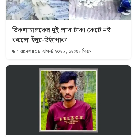
রিকশাচালকের দুই লাখ টাকা কেটে নষ্ট
করলো ইঁদুর-উইপোকা
সারাদেশ
০৯ আগস্ট ২০২৬, ১২:৩৮ পিএম