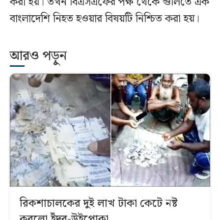
করা হয়। তখন বিএসএফের পক্ষ থেকে গুলিতে এক
বাংলাদেশি নিহত হওয়ার বিষয়টি নিশ্চিত করা হয়।
আরও পড়ুন
রিকশাচালকের দুই লাখ টাকা কেটে নষ্ট
করলো ইঁদুর-উইপোকা