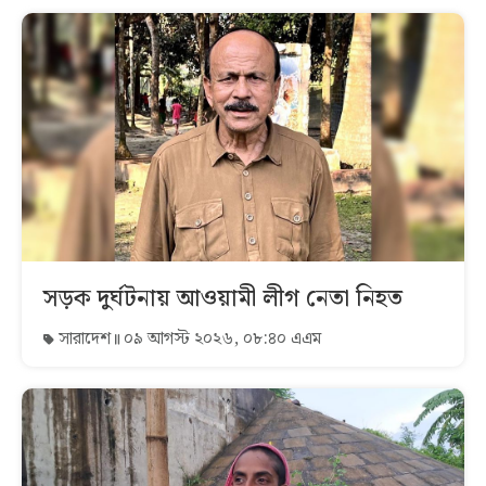
সড়ক দুর্ঘটনায় আওয়ামী লীগ নেতা নিহত
সারাদেশ
০৯ আগস্ট ২০২৬, ০৮:৪০ এএম