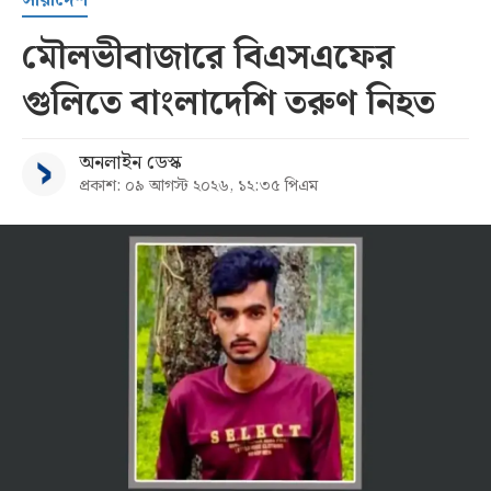
মৌলভীবাজারে বিএসএফের
গুলিতে বাংলাদেশি তরুণ নিহত
অনলাইন ডেস্ক
প্রকাশ: ০৯ আগস্ট ২০২৬, ১২:৩৫ পিএম