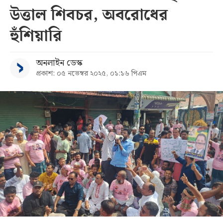
উত্তাল শিবচর, অবরোধের
সব
হুঁশিয়ারি
বিভাগ
অনলাইন ডেস্ক
প্রকাশ: ০৫ নভেম্বর ২০২৫, ০১:১৬ পিএম
আর্কাইভ
কনভার্টার