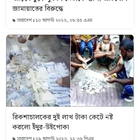
জামায়াতের বিরুদ্ধে
সারাদেশ
১০ আগস্ট ২০২৬, ০৮:৪৫ এএম
রিকশাচালকের দুই লাখ টাকা কেটে নষ্ট
করলো ইঁদুর-উইপোকা
সারাদেশ
০৯ আগস্ট ২০২৬, ১২:৩৮ পিএম