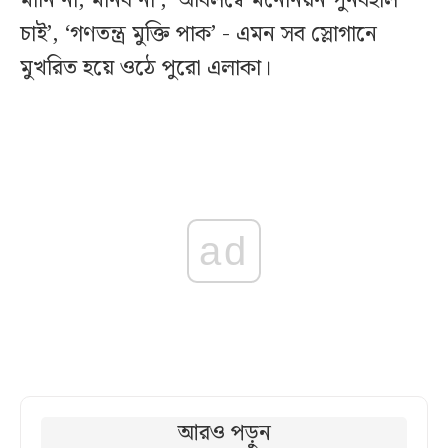
মানি না, মানব না’, ‘অবিলম্বে মনোনয়ন পুনর্বহাল
চাই’, ‘গণতন্ত্র মুক্তি পাক’ - এমন সব স্লোগানে
মুখরিত হয়ে ওঠে পুরো এলাকা।
ad
আরও পড়ুন