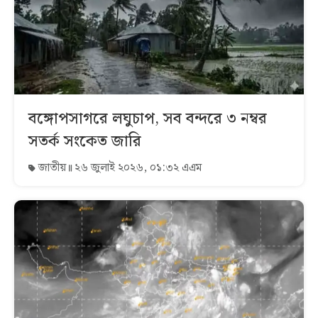
বঙ্গোপসাগরে লঘুচাপ, সব বন্দরে ৩ নম্বর
সতর্ক সংকেত জারি
জাতীয়
২৬ জুলাই ২০২৬, ০১:৩২ এএম