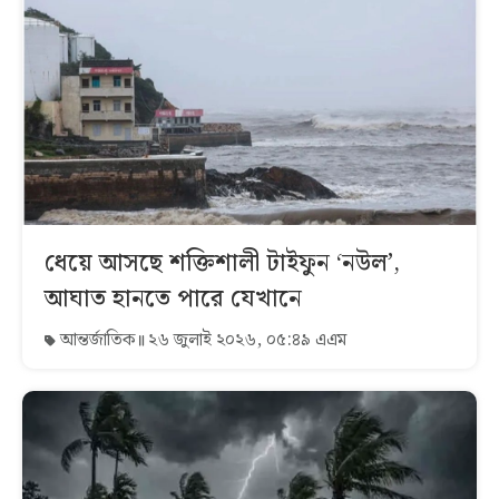
ধেয়ে আসছে শক্তিশালী টাইফুন ‘নউল’,
আঘাত হানতে পারে যেখানে
আন্তর্জাতিক
২৬ জুলাই ২০২৬, ০৫:৪৯ এএম