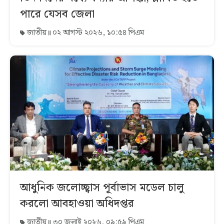
পারে যেসব জেলা
জাতীয়
০২ আগস্ট ২০২৬, ১০:৫৪ পিএম
আধুনিক জলোচ্ছ্বাস পূর্বাভাস মডেল চালু
করলো আবহাওয়া অধিদপ্তর
জাতীয়
৩০ জুলাই ২০২৬, ০৯:৫৯ পিএম