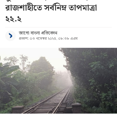
রাজশাহীতে সর্বনিম্ন তাপমাত্রা
সব
২২.২
বিভাগ
জাগো বাংলা প্রতিবেদন
প্রকাশ: ০৩ নভেম্বর ২০২৫, ০৮:৩৮ এএম
আর্কাইভ
কনভার্টার