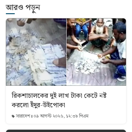
আরও পড়ুন
রিকশাচালকের দুই লাখ টাকা কেটে নষ্ট
করলো ইঁদুর-উইপোকা
সারাদেশ
০৯ আগস্ট ২০২৬, ১২:৩৮ পিএম