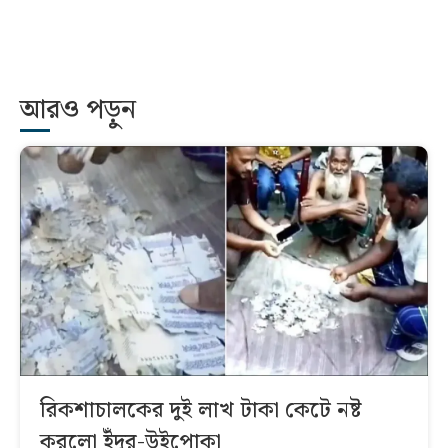
আরও পড়ুন
রিকশাচালকের দুই লাখ টাকা কেটে নষ্ট
করলো ইঁদুর-উইপোকা