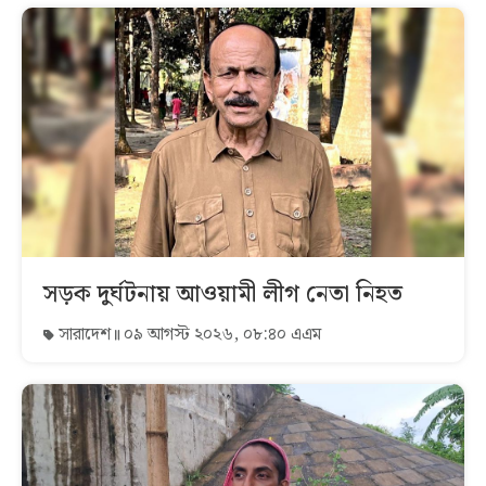
সড়ক দুর্ঘটনায় আওয়ামী লীগ নেতা নিহত
সারাদেশ
০৯ আগস্ট ২০২৬, ০৮:৪০ এএম