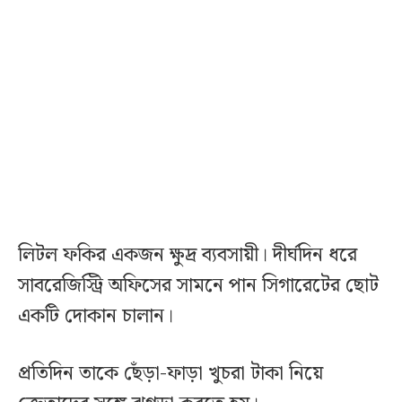
লিটল ফকির একজন ক্ষুদ্র ব্যবসায়ী। দীর্ঘদিন ধরে
সাবরেজিস্ট্রি অফিসের সামনে পান সিগারেটের ছোট
একটি দোকান চালান।
প্রতিদিন তাকে ছেঁড়া-ফাড়া খুচরা টাকা নিয়ে