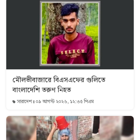
মৌলভীবাজারে বিএসএফের গুলিতে
বাংলাদেশি তরুণ নিহত
সারাদেশ
০৯ আগস্ট ২০২৬, ১২:৩৫ পিএম