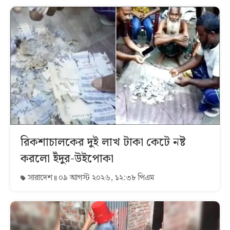
রিকশাচালকের দুই লাখ টাকা কেটে নষ্ট
করলো ইঁদুর-উইপোকা
সারাদেশ
০৯ আগস্ট ২০২৬, ১২:৩৮ পিএম