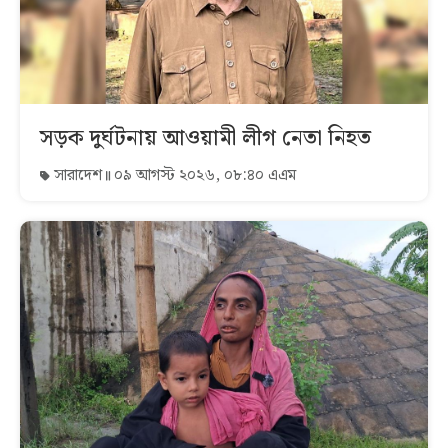
সড়ক দুর্ঘটনায় আওয়ামী লীগ নেতা নিহত
সারাদেশ
০৯ আগস্ট ২০২৬, ০৮:৪০ এএম