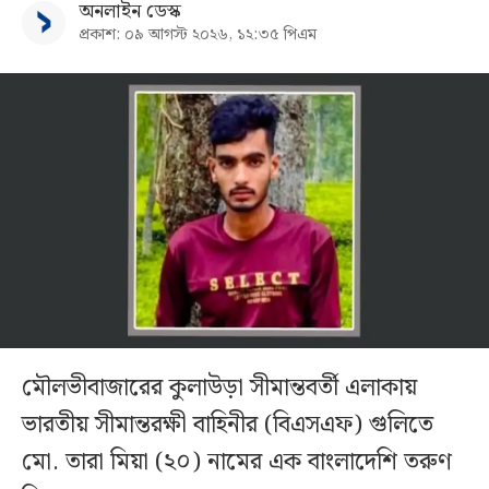
অনলাইন ডেস্ক
প্রকাশ: ০৯ আগস্ট ২০২৬, ১২:৩৫ পিএম
মৌলভীবাজারের কুলাউড়া সীমান্তবর্তী এলাকায়
ভারতীয় সীমান্তরক্ষী বাহিনীর (বিএসএফ) গুলিতে
মো. তারা মিয়া (২০) নামের এক বাংলাদেশি তরুণ