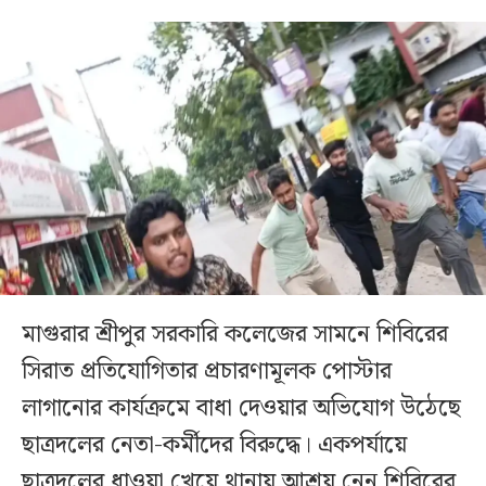
মাগুরার শ্রীপুর সরকারি কলেজের সামনে শিবিরের
সিরাত প্রতিযোগিতার প্রচারণামূলক পোস্টার
লাগানোর কার্যক্রমে বাধা দেওয়ার অভিযোগ উঠেছে
ছাত্রদলের নেতা-কর্মীদের বিরুদ্ধে। একপর্যায়ে
ছাত্রদলের ধাওয়া খেয়ে থানায় আশ্রয় নেন শিবিরের