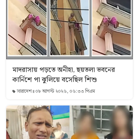
মাদরাসায় পড়তে অনীহা, ছয়তলা ভবনের
কার্নিশে পা ঝুলিয়ে বসেছিল শিশু
সারাদেশ
০৮ আগস্ট ২০২৬, ০৬:৩৩ পিএম