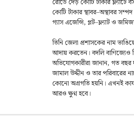
রোডে দেড় কোটি টাকার ফ্ল্যাটে
কোটি টাকার স্থাবর–অস্থাবর সম্পদ
গ্যাস এজেন্সি, প্লট–ফ্ল্যাট ও জমি
তিনি জেলা প্রশাসকের নাম ভাঙিয়ে ব
আদায় করতেন। বদলি বাণিজ্যেও ল
অভিযোগকারীরা জানান, গত বছর দুদ
জামাল উদ্দীন ও তার পরিবারের নাম
কোনো অগ্রগতি হয়নি। এখনই কার্যকর
আরও ক্ষুণ্ন হবে।