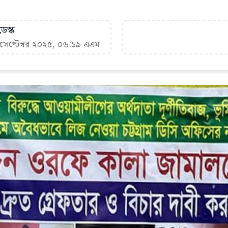
েস্ক
 সেপ্টেম্বর ২০২৫, ০৬:১৯ এএম