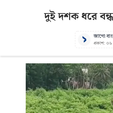
দুই দশক ধরে বন্ধ
জাগো বাংল
প্রকাশ: ০