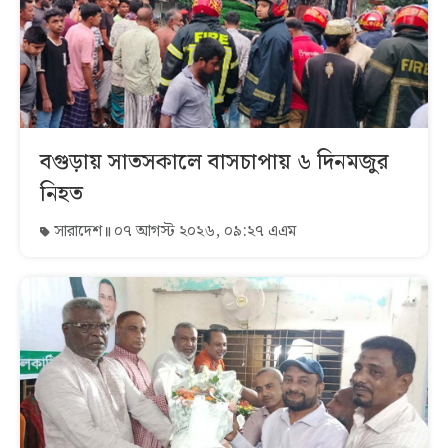
বগুড়ায় সাতসকালে বাসচাপায় ৬ দিনমজুর
নিহত
সারাদেশ
০৭ আগস্ট ২০২৬, ০৯:২৭ এএম