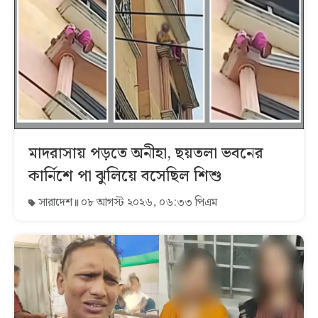
মাদরাসায় পড়তে অনীহা, ছয়তলা ভবনের
কার্নিশে পা ঝুলিয়ে বসেছিল শিশু
সারাদেশ
০৮ আগস্ট ২০২৬, ০৬:৩৩ পিএম