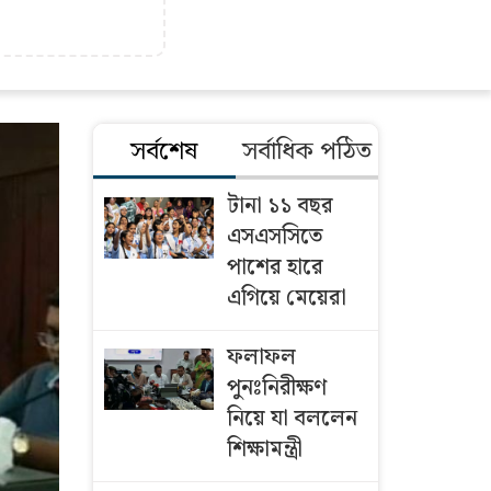
সর্বশেষ
সর্বাধিক পঠিত
টানা ১১ বছর
এসএসসিতে
পাশের হারে
এগিয়ে মেয়েরা
ফলাফল
পুনঃনিরীক্ষণ
নিয়ে যা বললেন
শিক্ষামন্ত্রী