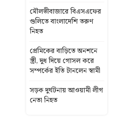
হার ৫৫.৪৯
মৌলভীবাজারে বিএসএফের
শতাংশ,
জিপিএ-৫ পেল
গুলিতে বাংলাদেশি তরুণ
৬ হাজার ১৭৬
নিহত
জন
প্রেমিকের বাড়িতে অনশনে
এসএসসি
স্ত্রী, দুধ দিয়ে গোসল করে
পরীক্ষায় এবার
সম্পর্কের ইতি টানলেন স্বামী
৩১২ প্রতিষ্ঠানে
কেউই পাশ
করেনি
সড়ক দুর্ঘটনায় আওয়ামী লীগ
নেতা নিহত
কোন বোর্ডে
পাশের হার কত?
এবার এসএসসি-