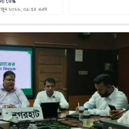
া ডেস্ক
৩ জুন ২০২৬, ০৯:৫৪ এএম