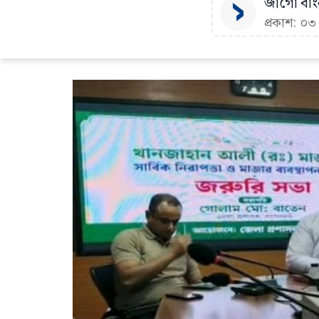
জাগো বাংল
প্রকাশ: ০