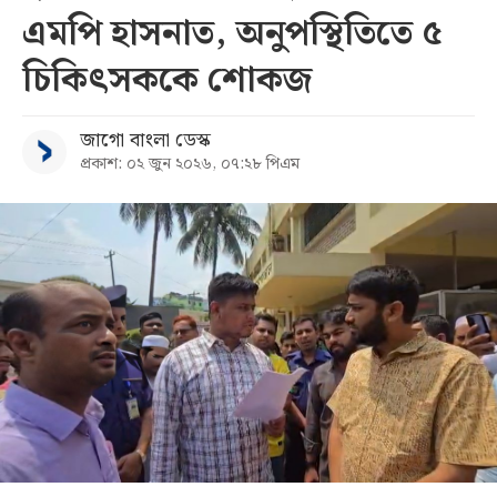
এমপি হাসনাত, অনুপস্থিতিতে ৫
সব
চিকিৎসককে শোকজ
বিভাগ
জাগো বাংলা ডেস্ক
প্রকাশ: ০২ জুন ২০২৬, ০৭:২৮ পিএম
আর্কাইভ
কনভার্টার