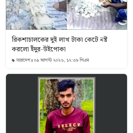
রিকশাচালকের দুই লাখ টাকা কেটে নষ্ট
করলো ইঁদুর-উইপোকা
সারাদেশ
০৯ আগস্ট ২০২৬, ১২:৩৮ পিএম