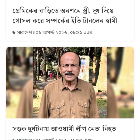
প্রেমিকের বাড়িতে অনশনে স্ত্রী, দুধ দিয়ে
গোসল করে সম্পর্কের ইতি টানলেন স্বামী
সারাদেশ
০৯ আগস্ট ২০২৬, ০৮:৪১ এএম
সড়ক দুর্ঘটনায় আওয়ামী লীগ নেতা নিহত