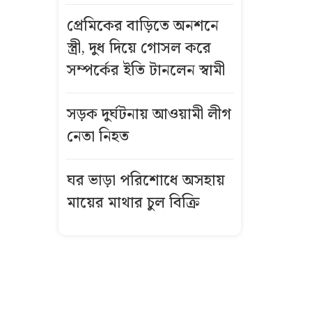
টাকা ফলে? এর
প্রেমিকের বাড়িতে অনশনে
পেছনে কী গল্প
স্ত্রী, দুধ দিয়ে গোসল করে
ভিসা নিয়ে বড়
সম্পর্কের ইতি টানলেন স্বামী
দুঃসংবাদ দিল
যুক্তরাষ্ট্র
সড়ক দুর্ঘটনায় আওয়ামী লীগ
নেতা নিহত
বিমানবন্দরে
যেভাবে গ্রেপ্তার
ঘর ভাড়া পরিশোধে অসহায়
হলেন খলনায়ক
ডন
মায়ের মাথার চুল বিক্রি
মেয়ের প্রেমে
বাধা দেওয়ায়
পাথরে মাথা
থেঁতলে স্বামীকে