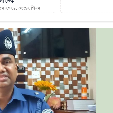
া ডেস্ক
১ মে ২০২৬, ০৮:১২ পিএম