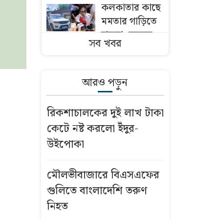
কলকাতার কাছে
মমতার গাড়িতে
হামলা, অল্পের
সব খবর
জন্য প্রাণে রক্ষা
বাবুনগর
আরও পড়ুন
মাদ্রাসায় শীর্ষ
আলেমদের সঙ্গে
রিকশাচালকের দুই লাখ টাকা
বৈঠকে প্রধানমন্ত্রী
কেটে নষ্ট করলো ইঁদুর-
ওমানে
উইপোকা
বাংলাদেশিদের
ভিসা আবেদন
মৌলভীবাজারে বিএসএফের
গ্রহণ শুরু
গুলিতে বাংলাদেশি তরুণ
নিহত
গাছে সত্যিই কি