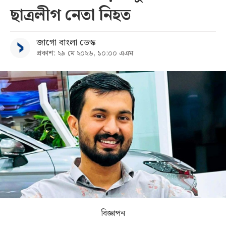
ছাত্রলীগ নেতা নিহত
সব
জাগো বাংলা ডেস্ক
বিভাগ
প্রকাশ: ২৯ মে ২০২৬, ১০:০০ এএম
আর্কাইভ
কনভার্টার
বিজ্ঞাপন