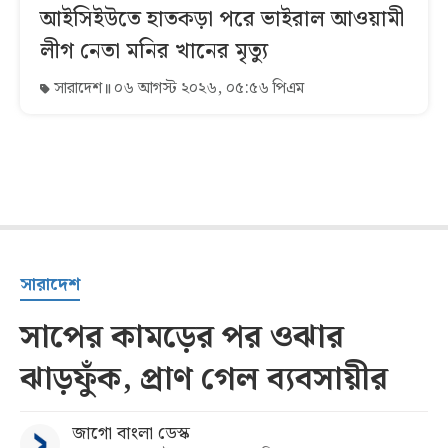
আইসিইউতে হাতকড়া পরে ভাইরাল আওয়ামী
লীগ নেতা মনির খানের মৃত্যু
সারাদেশ
০৬ আগস্ট ২০২৬, ০৫:৫৬ পিএম
সারাদেশ
সাপের কামড়ের পর ওঝার
ঝাড়ফুঁক, প্রাণ গেল ব্যবসায়ীর
জাগো বাংলা ডেস্ক