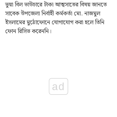
ভুয়া বিল ভাউচারে টাকা আত্মসাতের বিষয় জানতে
সাবেক উপজেলা নির্বাহী কর্মকর্তা মো. নাজমুল
ইসলামের মুঠোফোনে যোগাযোগ করা হলে তিনি
ফোন রিসিভ করেননি।
ad