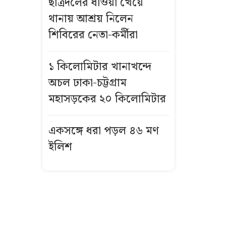
ছাত্রদলের ধাওয়া খেয়ে
বসেছিল শিশু
থানায় আশ্রয় নিলেন
এসএসসির ফল
শিবিরের নেতা-কর্মীরা
মনঃপুত না হলে
করা যাবে
১ কিলোমিটার খানাখন্দে
পুনঃনিরীক্ষণ,
অচল ঢাকা-চট্টগ্রাম
সময় জানাল
মহাসড়কের ২০ কিলোমিটার
বোর্ড
একসঙ্গে ধরা পড়ল ৪৬ মণ
অস্ত্রোপচারের
পর কেমন
ইলিশ
আছেন মিঠুন
চক্রবর্তী?
বিশাল অজগরের
পেট থেকে বের