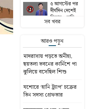
৫ আগস্টের পর
দীর্ঘদিন দেশেই
ছিলাম—দাবি
সব খবর
নিষিদ্ধ ছাত্রলীগ
সভাপতির
আরও পড়ুন
এসএসি ফল
খারাপ? যেসব
মাদরাসায় পড়তে অনীহা,
সন্দেহ হলে খাতা
ছয়তলা ভবনের কার্নিশে পা
চ্যালেঞ্জ করা
ঝুলিয়ে বসেছিল শিশু
উচিত
মাদরাসায় পড়তে
যশোরে ‘হানি ট্র্যাপ’ চক্রের
অনীহা, ছয়তলা
তিন সদস্য গ্রেফতার
ভবনের কার্নিশে
পা ঝুলিয়ে