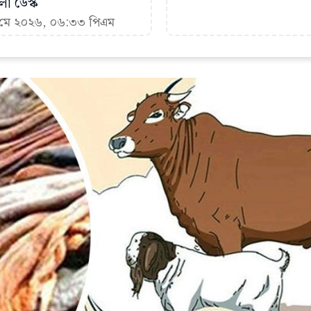
া ডেস্ক
৮ মে ২০২৬, ০৬:৩৩ পিএম