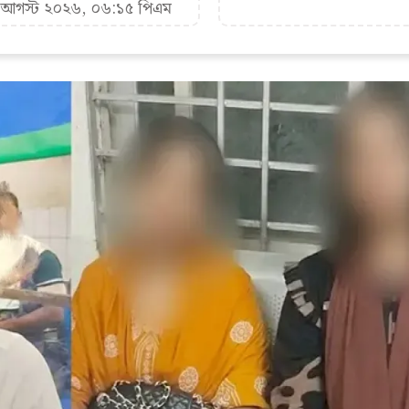
৮ আগস্ট ২০২৬, ০৬:১৫ পিএম