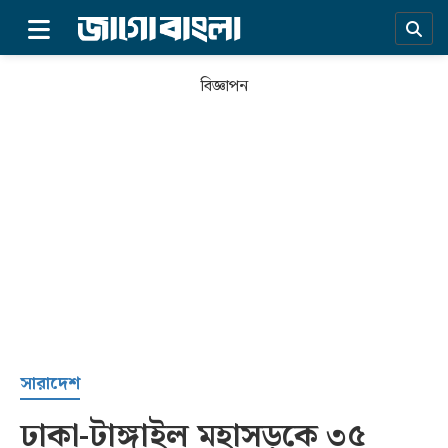
×
বিজ্ঞাপন
প্রচ্ছদ
সারাদেশ
ঢাকা-টাঙ্গাইল মহাসড়কে ৩৫
সর্বশেষ