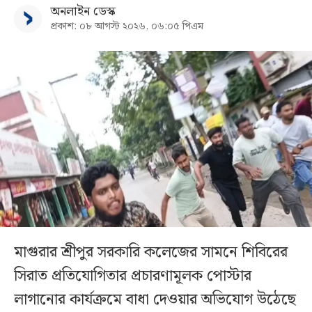
অনলাইন ডেস্ক
প্রকাশ: ০৮ আগস্ট ২০২৬, ০৬:০৫ পিএম
মাগুরার শ্রীপুর সরকারি কলেজের সামনে শিবিরের
সিরাত প্রতিযোগিতার প্রচারণামূলক পোস্টার
লাগানোর কার্যক্রমে বাধা দেওয়ার অভিযোগ উঠেছে