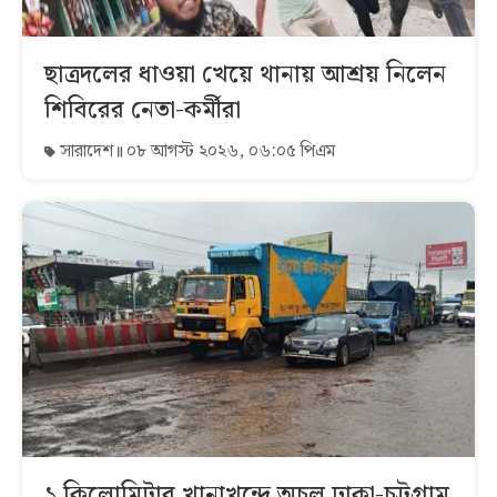
ছাত্রদলের ধাওয়া খেয়ে থানায় আশ্রয় নিলেন
শিবিরের নেতা-কর্মীরা
সারাদেশ
০৮ আগস্ট ২০২৬, ০৬:০৫ পিএম
১ কিলোমিটার খানাখন্দে অচল ঢাকা-চট্টগ্রাম