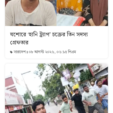
যশোরে ‘হানি ট্র্যাপ’ চক্রের তিন সদস্য
গ্রেফতার
সারাদেশ
০৮ আগস্ট ২০২৬, ০৬:১৫ পিএম