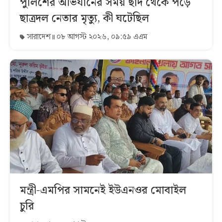
পুলিশের অভিযানের সময় ছাদ থেকে পড়ে
ছাত্রদল নেতার মৃত্যু, কী ঘটেছিল
সারাদেশ
০৮ আগস্ট ২০২৬, ০৯:৫৯ এএম
মন্ত্রী-এমপির সামনেই ইউএনওর মোবাইল
চুরি