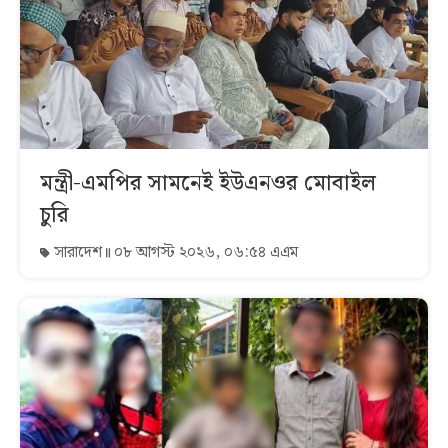
মন্ত্রী-এমপির সামনেই ইউএনওর মোবাইল
চুরি
সারাদেশ
০৮ আগস্ট ২০২৬, ০৬:৫৪ এএম