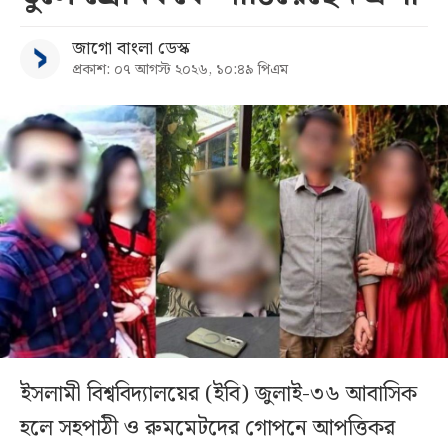
জাগো বাংলা ডেস্ক
প্রকাশ: ০৭ আগস্ট ২০২৬, ১০:৪৯ পিএম
ইসলামী বিশ্ববিদ্যালয়ের (ইবি) জুলাই-৩৬ আবাসিক
হলে সহপাঠী ও রুমমেটদের গোপনে আপত্তিকর