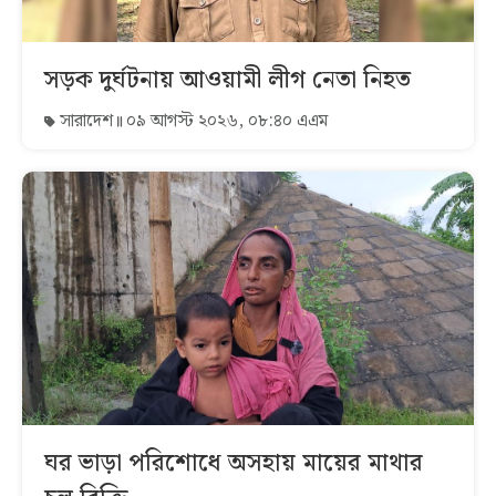
সড়ক দুর্ঘটনায় আওয়ামী লীগ নেতা নিহত
সারাদেশ
০৯ আগস্ট ২০২৬, ০৮:৪০ এএম
ঘর ভাড়া পরিশোধে অসহায় মায়ের মাথার