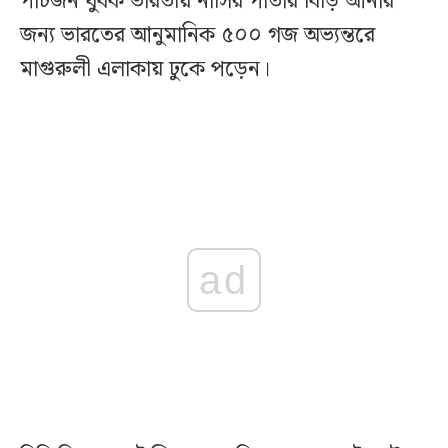
পাঁচজন যুবক ভারতীয় নাসির পাতার বিড়ি আনার
জন্য ভারতের আনুমানিক ৫০০ গজ অভ্যন্তরে
মাগুরুলী এলাকায় ঢুকে পড়েন।
ad