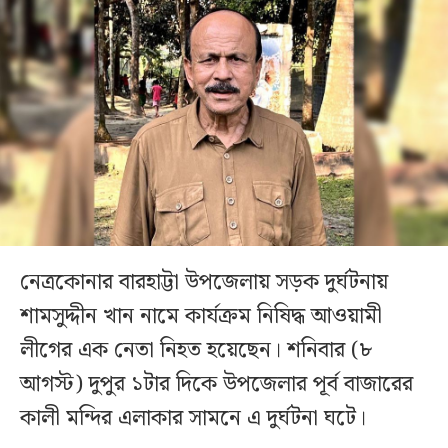
নেত্রকোনার বারহাট্টা উপজেলায় সড়ক দুর্ঘটনায়
শামসুদ্দীন খান নামে কার্যক্রম নিষিদ্ধ আওয়ামী
লীগের এক নেতা নিহত হয়েছেন। শনিবার (৮
আগস্ট) দুপুর ১টার দিকে উপজেলার পূর্ব বাজারের
কালী মন্দির এলাকার সামনে এ দুর্ঘটনা ঘটে।