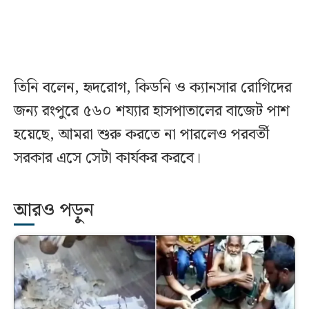
তিনি
বলেন
,
হৃদরোগ
,
কিডনি
ও
ক্যানসার
রোগিদের
জন্য
রংপুরে
৫৬০
শয্যার
হাসপাতালের
বাজেট
পাশ
হয়েছে
,
আমরা
শুরু
করতে
না
পারলেও
পরবর্তী
সরকার
এসে
সেটা
কার্যকর
করবে
।
আরও পড়ুন