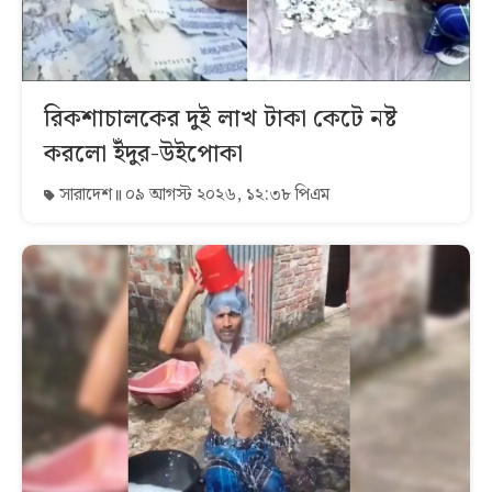
রিকশাচালকের দুই লাখ টাকা কেটে নষ্ট
করলো ইঁদুর-উইপোকা
সারাদেশ
০৯ আগস্ট ২০২৬, ১২:৩৮ পিএম