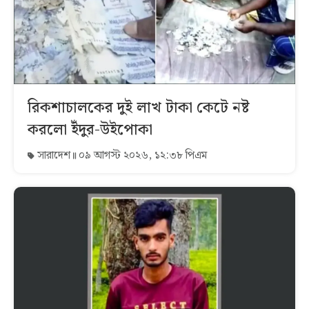
রিকশাচালকের দুই লাখ টাকা কেটে নষ্ট
করলো ইঁদুর-উইপোকা
সারাদেশ
০৯ আগস্ট ২০২৬, ১২:৩৮ পিএম