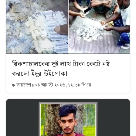
রিকশাচালকের দুই লাখ টাকা কেটে নষ্ট
করলো ইঁদুর-উইপোকা
সারাদেশ
০৯ আগস্ট ২০২৬, ১২:৩৮ পিএম