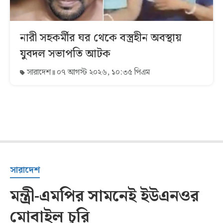
নারী সহকর্মীর ঘর থেকে বস্ত্রহীন অবস্থায়
যুবদল সভাপতি আটক
সারাদেশ
০৭ আগস্ট ২০২৬, ১০:৩৫ পিএম
সারাদেশ
মন্ত্রী-এমপির সামনেই ইউএনওর
মোবাইল চুরি