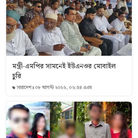
মন্ত্রী-এমপির সামনেই ইউএনওর মোবাইল
চুরি
সারাদেশ
০৮ আগস্ট ২০২৬, ০৬:৫৪ এএম