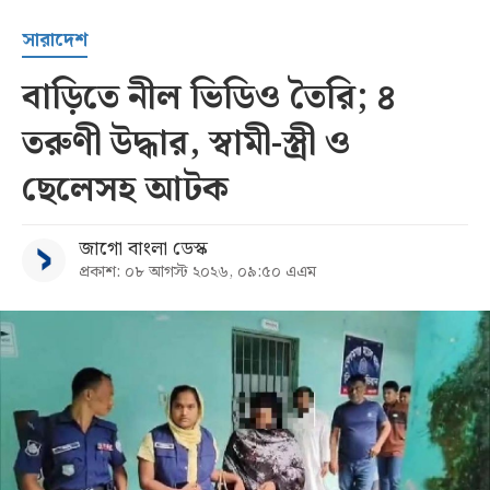
সারাদেশ
বাড়িতে নীল ভিডিও তৈরি; ৪
তরুণী উদ্ধার, স্বামী-স্ত্রী ও
ছেলেসহ আটক
জাগো বাংলা ডেস্ক
প্রকাশ: ০৮ আগস্ট ২০২৬, ০৯:৫০ এএম