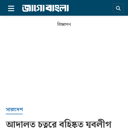
×
বিজ্ঞাপন
প্রচ্ছদ
সারাদেশ
আদালত চত্বরে বহিষ্কৃত যুবলীগ
সর্বশেষ