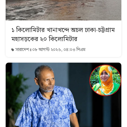
১ কিলোমিটার খানাখন্দে অচল ঢাকা-চট্টগ্রাম
মহাসড়কের ২০ কিলোমিটার
সারাদেশ
০৮ আগস্ট ২০২৬, ০৪:০৩ পিএম