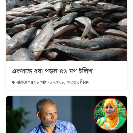
একসঙ্গে ধরা পড়ল ৪৬ মণ ইলিশ
সারাদেশ
০৮ আগস্ট ২০২৬, ০২:৩৭ পিএম