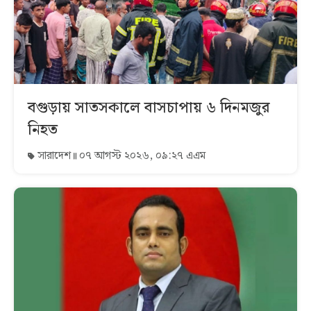
বগুড়ায় সাতসকালে বাসচাপায় ৬ দিনমজুর
নিহত
সারাদেশ
০৭ আগস্ট ২০২৬, ০৯:২৭ এএম