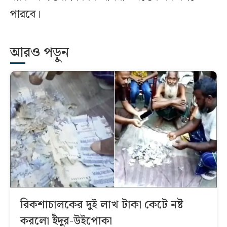
পারবে।
আরও পড়ুন
রিকশাচালকের দুই লাখ টাকা কেটে নষ্ট
করলো ইঁদুর-উইপোকা