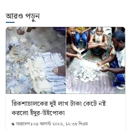
আরও পড়ুন
রিকশাচালকের দুই লাখ টাকা কেটে নষ্ট
করলো ইঁদুর-উইপোকা
সারাদেশ
০৯ আগস্ট ২০২৬, ১২:৩৮ পিএম