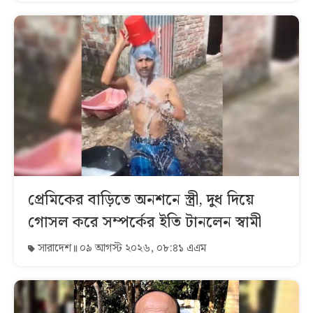
প্রেমিকের বাড়িতে অনশনে স্ত্রী, দুধ দিয়ে
গোসল করে সম্পর্কের ইতি টানলেন স্বামী
সারাদেশ
০৯ আগস্ট ২০২৬, ০৮:৪১ এএম