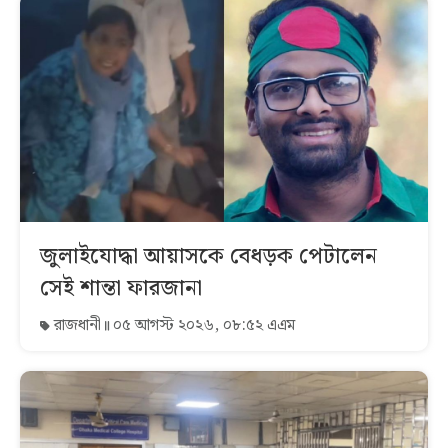
জুলাইযোদ্ধা আয়াসকে বেধড়ক পেটালেন
সেই শান্তা ফারজানা
রাজধানী
০৫ আগস্ট ২০২৬, ০৮:৫২ এএম