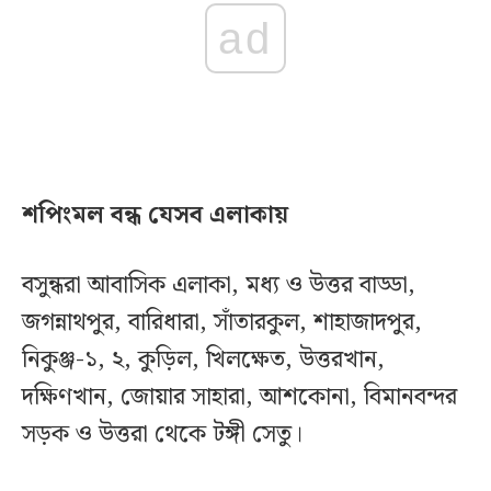
ad
শপিংমল বন্ধ যেসব এলাকায়
বসুন্ধরা আবাসিক এলাকা, মধ্য ও উত্তর বাড্ডা,
জগন্নাথপুর, বারিধারা, সাঁতারকুল, শাহাজাদপুর,
নিকুঞ্জ-১, ২, কুড়িল, খিলক্ষেত, উত্তরখান,
দক্ষিণখান, জোয়ার সাহারা, আশকোনা, বিমানবন্দর
সড়ক ও উত্তরা থেকে টঙ্গী সেতু।