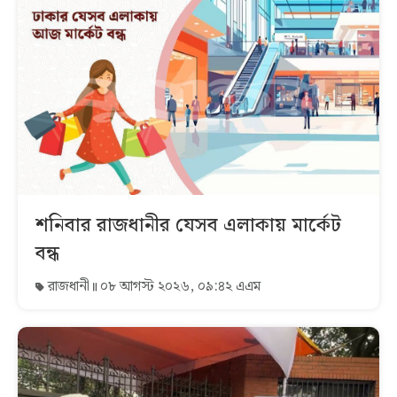
শনিবার রাজধানীর যেসব এলাকায় মার্কেট
বন্ধ
রাজধানী
০৮ আগস্ট ২০২৬, ০৯:৪২ এএম