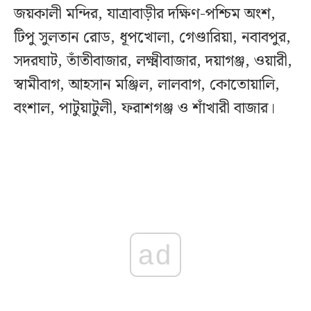
জয়কালী মন্দির, যাত্রাবাড়ীর দক্ষিণ-পশ্চিম অংশ,
টিপু সুলতান রোড, ধূপখোলা, গেণ্ডারিয়া, নবাবপুর,
সদরঘাট, তাঁতীবাজার, লক্ষ্মীবাজার, দয়াগঞ্জ, ওয়ারী,
স্বামীবাগ, আহসান মঞ্জিল, লালবাগ, কোতোয়ালি,
বংশাল, পাটুয়াটুলী, ফরাশগঞ্জ ও শাঁখারী বাজার।
ad