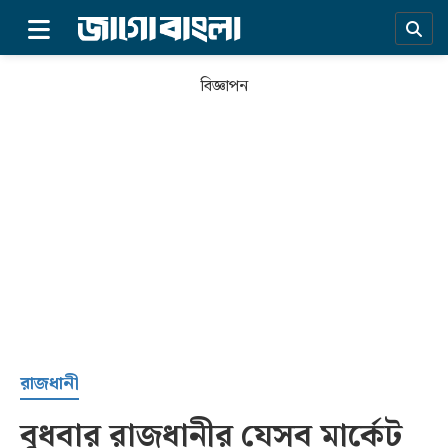
×
বিজ্ঞাপন
প্রচ্ছদ
রাজধানী
বুধবার রাজধানীর যেসব মার্কেট
সর্বশেষ