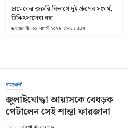
ঢামেকের জরুরি বিভাগে দুই গ্রুপের সংঘর্ষ,
চিকিৎসাসেবা বন্ধ
রাজধানী
০৫ আগস্ট ২০২৬, ০৮:৩১ এএম
রাজধানী
জুলাইযোদ্ধা আয়াসকে বেধড়ক
পেটালেন সেই শান্তা ফারজানা
জাগো বাংলা ডেস্ক