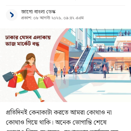
জাগো বাংলা ডেস্ক
প্রকাশ: ০৮ আগস্ট ২০২৬, ০৯:৪২ এএম
প্রতিদিনই কেনাকাটা করতে আমরা কোথাও না
কোথাও গিয়ে থাকি। অনেক ভোগান্তি শেষে