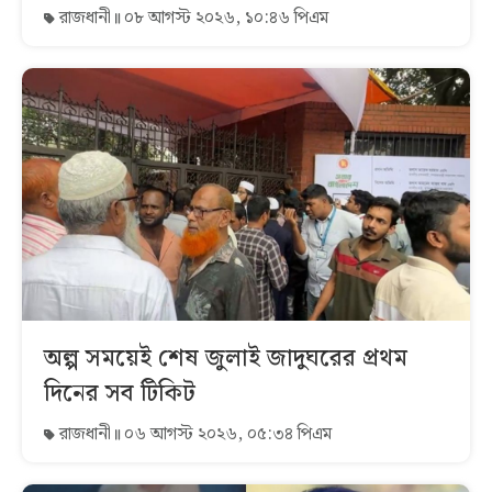
রাজধানী
০৮ আগস্ট ২০২৬, ১০:৪৬ পিএম
অল্প সময়েই শেষ জুলাই জাদুঘরের প্রথম
দিনের সব টিকিট
রাজধানী
০৬ আগস্ট ২০২৬, ০৫:৩৪ পিএম