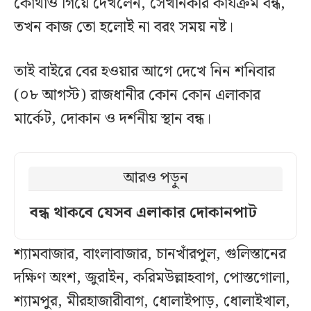
কোথাও গিয়ে দেখলেন, সেখানকার কার্যক্রম বন্ধ,
তখন কাজ তো হলোই না বরং সময় নষ্ট।
তাই বাইরে বের হওয়ার আগে দেখে নিন শনিবার
(০৮ আগস্ট) রাজধানীর কোন কোন এলাকার
মার্কেট, দোকান ও দর্শনীয় স্থান বন্ধ।
আরও পড়ুন
বন্ধ থাকবে যেসব এলাকার দোকানপাট
শ্যামবাজার, বাংলাবাজার, চানখাঁরপুল, গুলিস্তানের
দক্ষিণ অংশ, জুরাইন, করিমউল্লাহবাগ, পোস্তগোলা,
শ্যামপুর, মীরহাজারীবাগ, ধোলাইপাড়, ধোলাইখাল,