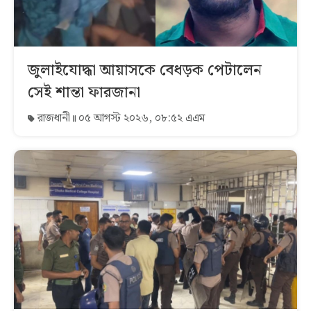
জুলাইযোদ্ধা আয়াসকে বেধড়ক পেটালেন
সেই শান্তা ফারজানা
রাজধানী
০৫ আগস্ট ২০২৬, ০৮:৫২ এএম