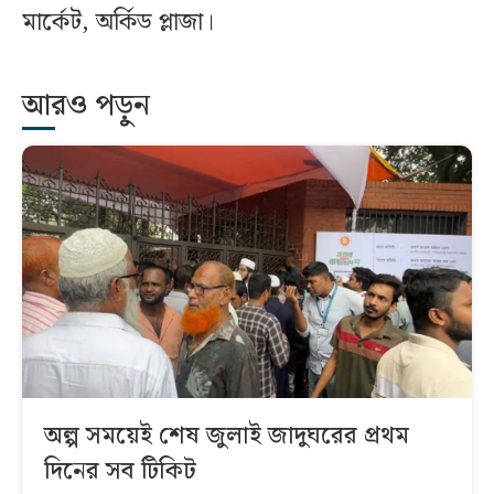
মার্কেট, অর্কিড প্লাজা।
আরও পড়ুন
অল্প সময়েই শেষ জুলাই জাদুঘরের প্রথম
দিনের সব টিকিট