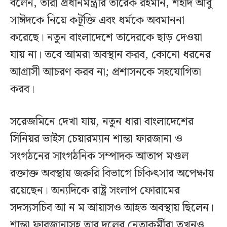
বলেন, তারা প্রধানমন্ত্রীর তারেক রহমান, শহীদ আবু
সাঈদকে নিয়ে কটূক্তি এবং ধর্মকে অবমাননা
করেছে। নতুন বাংলাদেশে তাদেরকে ছাড় দেওয়া
যায় না। তবে আমরা অবস্থান করব, কোনো ধরনের
আগ্রাসী আচরণ করব না; প্রশাসনকে সহযোগিতা
করব।
সরেজমিনে দেখা যায়, নতুন ধারা বাংলাদেশের
সিনিয়র ভাইস চেয়ারম্যান শান্তা ফারজানা ও
সংগঠনের সাংগঠনিক সম্পাদক আতাপ মণ্ডল
রক্তাক্ত অবস্থায় জরুরি বিভাগে চিকিৎসার অপেক্ষায়
রয়েছেন। অন্যদিকে রাষ্ট্র সংলাপ ফোরামের
সদস্যসচিব আ ন ম আয়াসও আহত অবস্থায় ছিলেন।
শান্তা ফারজানাসহ তার দলের নেতাকর্মীরা তখনও