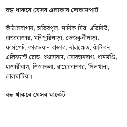
বন্ধ থাকবে যেসব এলাকার দোকানপাট
কাঁঠালবাগান, হাতিরপুল, মানিক মিয়া এভিনিউ,
রাজাবাজার, মণিপুরিপাড়া, তেজকুনীপাড়া,
ফার্মগেট, কারওয়ান বাজার, নীলক্ষেত, কাঁটাবন,
এলিফ্যান্ট রোড, শুক্রাবাদ, সোবহানবাগ, ধানমণ্ডি,
হাজারীবাগ, জিগাতলা, রায়েরবাজার, পিলখানা,
লালমাটিয়া।
বন্ধ থাকবে যেসব মার্কেট