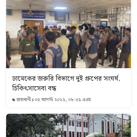
ঢামেকের জরুরি বিভাগে দুই গ্রুপের সংঘর্ষ,
চিকিৎসাসেবা বন্ধ
রাজধানী
০৫ আগস্ট ২০২৬, ০৮:৩১ এএম