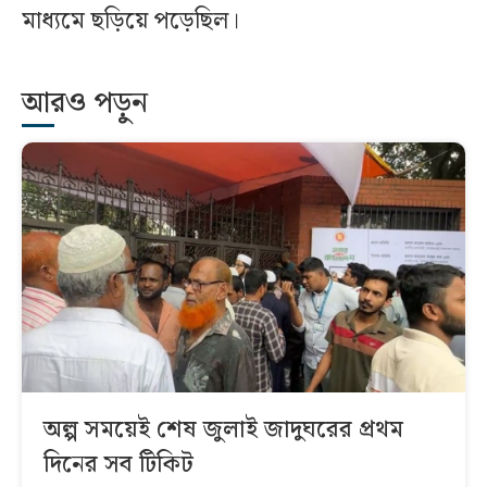
মাধ্যমে ছড়িয়ে পড়েছিল।
আরও পড়ুন
অল্প সময়েই শেষ জুলাই জাদুঘরের প্রথম
দিনের সব টিকিট