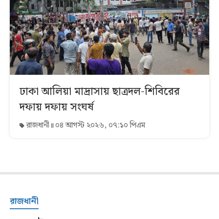
ঢাকা আলিয়া মাদ্রাসায় ছাত্রদল-শিবিরের
দফায় দফায় সংঘর্ষ
রাজধানী
০৪ আগস্ট ২০২৬, ০৭:১০ পিএম
রাজধানী