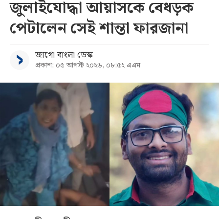
জুলাইযোদ্ধা আয়াসকে বেধড়ক
পেটালেন সেই শান্তা ফারজানা
জাগো বাংলা ডেস্ক
প্রকাশ: ০৫ আগস্ট ২০২৬, ০৮:৫২ এএম