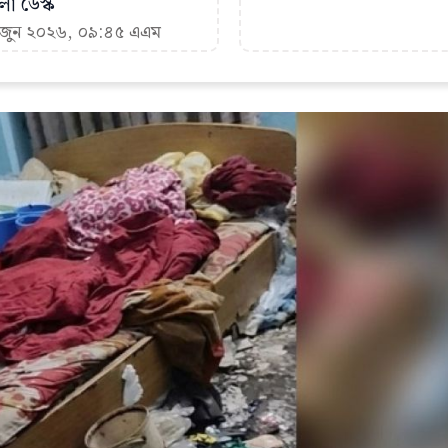
া ডেস্ক
২ জুন ২০২৬, ০৯:৪৫ এএম