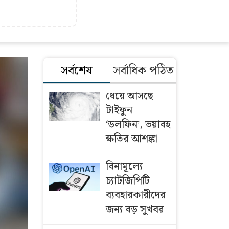
সর্বশেষ
সর্বাধিক পঠিত
ধেয়ে আসছে
টাইফুন
‘ডলফিন’, ভয়াবহ
ক্ষতির আশঙ্কা
বিনামূল্যে
চ্যাটজিপিটি
ব্যবহারকারীদের
জন্য বড় সুখবর