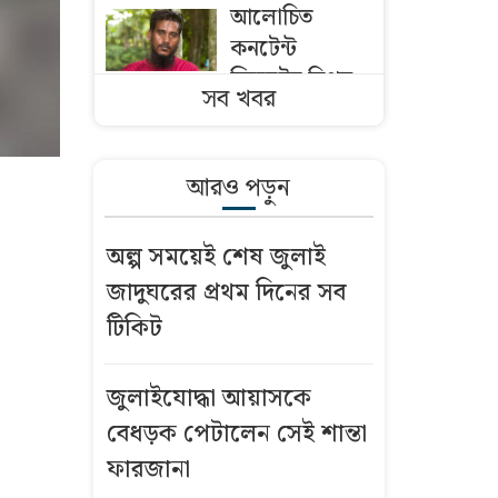
আলোচিত
কনটেন্ট
ক্রিয়েটর রিপন
সব খবর
মিয়া গ্রেফতার
বিএনপির নারী
আরও পড়ুন
এমপিকে আইনি
নোটিশ পাঠালেন
অল্প সময়েই শেষ জুলাই
আসিফ মাহমুদ
জাদুঘরের প্রথম দিনের সব
থিয়াগো কি
টিকিট
বার্সেলোনায়
যাচ্ছেন? মুখ
জুলাইযোদ্ধা আয়াসকে
খুললেন মেসি
বেধড়ক পেটালেন সেই শান্তা
ফারজানা
বিটিভির নতুন