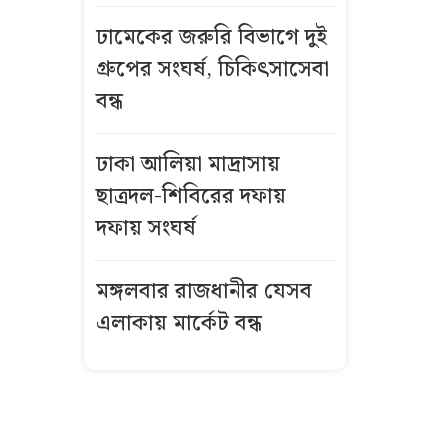
ডিজি কে এই
ঢামেকের জরুরি বিভাগে দুই
কাজী জেসিন?
গ্রুপের সংঘর্ষ, চিকিৎসাসেবা
জুলাই তথ্যচিত্র
বন্ধ
থেকে আবু
সাঈদের ছবি-
ঢাকা আলিয়া মাদ্রাসায়
ভিডিও বাদ
ছাত্রদল-শিবিরের দফায়
দেওয়ার নেপথ্যে
দফায় সংঘর্ষ
কর্মীর স্ত্রীর সঙ্গে
সম্পর্ক, জামায়াত
মঙ্গলবার রাজধানীর যেসব
নেতা দল থেকে
এলাকায় মার্কেট বন্ধ
বহিষ্কার
রুমমেটদের ছবি
বয়ফ্রেন্ডকে