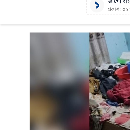
জাগো বাংল
প্রকাশ: ০