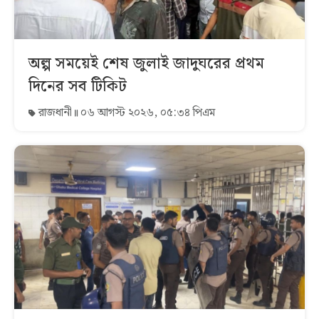
অল্প সময়েই শেষ জুলাই জাদুঘরের প্রথম
দিনের সব টিকিট
রাজধানী
০৬ আগস্ট ২০২৬, ০৫:৩৪ পিএম